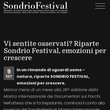
Salta
Togg
al
navi
contenuto
principale
Vi sentite osservati? Riparte
Sondrio Festival, emozioni per
crescere
In un rimando di sguardi uomo -
9
natura, riparte SONDRIO FESTIVAL,
SET
emozioni per crescere.
Manca meno di un mese alla 28^ edizione della
Mostra Internazionale dei Documentari sui Parchi.
Nell'attesa che si fa trepidante, comincia il conto alla
rovescia del SondrioFestival, Mostra Internazionale