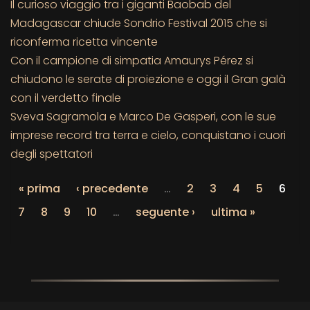
Il curioso viaggio tra i giganti Baobab del
Madagascar chiude Sondrio Festival 2015 che si
riconferma ricetta vincente
Con il campione di simpatia Amaurys Pérez si
chiudono le serate di proiezione e oggi il Gran galà
con il verdetto finale
Sveva Sagramola e Marco De Gasperi, con le sue
imprese record tra terra e cielo, conquistano i cuori
degli spettatori
« prima
‹ precedente
…
2
3
4
5
6
7
8
9
10
…
seguente ›
ultima »