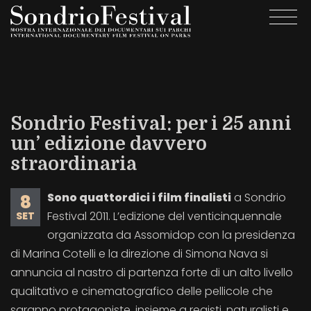
Salta
Togg
al
navi
contenuto
principale
Sondrio Festival: per i 25 anni
un’ edizione davvero
straordinaria
Sono quattordici i film finalisti
a Sondrio
8
Festival 2011. L’edizione del venticinquennale
SET
organizzata da Assomidop con la presidenza
di Marina Cotelli e la direzione di Simona Nava si
annuncia al nastro di partenza forte di un alto livello
qualitativo e cinematografico delle pellicole che
saranno protagoniste, insieme a registi, naturalisti e