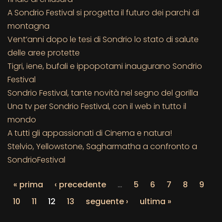
A Sondrio Festival si progetta il futuro dei parchi di
montagna
Vent’anni dopo le tesi di Sondrio lo stato di salute
delle aree protette
Tigri, iene, bufali e ippopotami inaugurano Sondrio
Festival
Sondrio Festival, tante novità nel segno del gorilla
Una tv per Sondrio Festival, con il web in tutto il
mondo
A tutti gli appassionati di Cinema e natura!
Stelvio, Yellowstone, Sagharmatha a confronto a
SondrioFestival
« prima
‹ precedente
…
5
6
7
8
9
10
11
12
13
seguente ›
ultima »