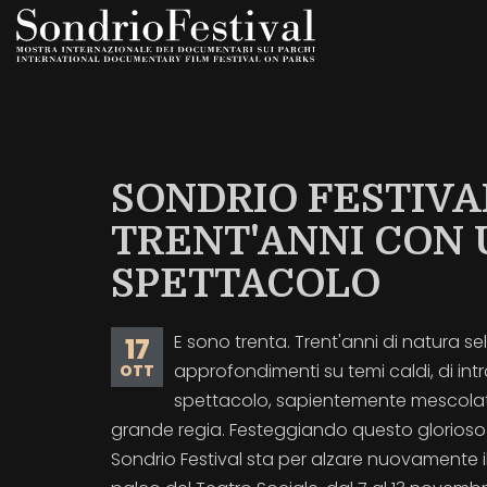
Salta
al
contenuto
principale
SONDRIO FESTIVAL
TRENT'ANNI CON 
SPETTACOLO
E sono trenta. Trent'anni di natura se
17
approfondimenti su temi caldi, di in
OTT
spettacolo, sapientemente mescola
grande regia. Festeggiando questo glorioso
Sondrio Festival sta per alzare nuovamente il