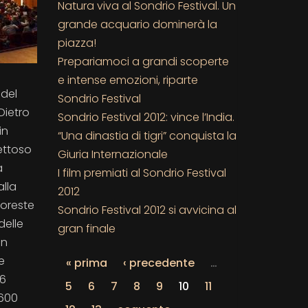
Natura viva al Sondrio Festival. Un
grande acquario dominerà la
piazza!
Prepariamoci a grandi scoperte
e intense emozioni, riparte
 del
Sondrio Festival
Dietro
Sondrio Festival 2012: vince l’India.
in
“Una dinastia di tigri” conquista la
pettoso
Giuria Internazionale
a
I film premiati al Sondrio Festival
alla
2012
foreste
Sondrio Festival 2012 si avvicina al
delle
gran finale
in
e
« prima
‹ precedente
…
16
5
6
7
8
9
10
11
 600