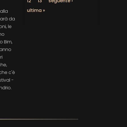
12
13
seguente ›
ultima »
alla
sarà da
ni, le
nno
o Bim,
aranno
ri
che,
che c'è
tival -
ndrio.