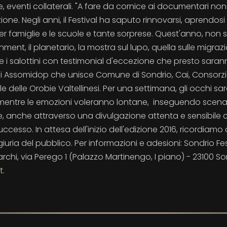
e, eventi collaterali. "A fare da cornice ai documentari non
ne. Negli anni, il Festival ha saputo rinnovarsi, aprendosi 
per famiglie e le scuole e tante sorprese. Quest'anno, non 
ent, il planetario, la mostra sul lupo, quella sulle migrazio
e i salottini con testimonial d'eccezione che presto sara
di Assomidop che unisce Comune di Sondrio, Cai, Consorzi
e delle Orobie Valtellinesi. Per una settimana, gli occhi s
, mentre le emozioni voleranno lontane, inseguendo scena
e, anche attraverso una divulgazione attenta e sensibile 
esso. In attesa dell'inizio dell'edizione 2016, ricordiamo 
iuria del pubblico. Per informazioni e adesioni: Sondrio Fes
chi, via Perego 1 (Palazzo Martinengo, I piano) - 23100 So
t
.