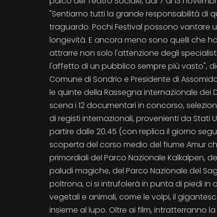
palco del Teatro Sociale, dal 7 al 13 novembr
"Sentiamo tutti la grande responsabilità di 
traguardo. Pochi Festival possono vantare
longevità. E ancora meno sono quelli che 
attrarre non solo l'attenzione degli specialis
l'affetto di un pubblico sempre più vasto", dic
Comune di Sondrio e Presidente di Assomidop
le quinte della Rassegna internazionale dei
scena i 12 documentari in concorso, seleziona
di registi internazionali, provenienti da Stati 
partire dalle 20.45 (con replica il giorno segu
scoperta del corso medio del fiume Amur chiam
primordiali del Parco Nazionale Kalkalpen, de
paludi magiche, del Parco Nazionale del Sa
poltrona, ci si intrufolerà in punta di piedi i
vegetali e animali, come le volpi, il gigantesco
insieme al lupo. Oltre ai film, intratterranno 