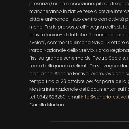
presenze) ospiti d'eccezione, pillole di saper
mancheranno iniziative tese a creare interazio
città e animando il suo centro con attività 
meno. Tra le proposte all'insegna dell'edutainm
attività ludico- didattiche. Torneranno anch
svelati", commenta Simona Nava, Direttore 
Parco Nazionale dello Stelvio, Parco Regional
fissi sul grande schermo del Teatro Sociale
tanto belli quanto delicati. Da salvaguardar
ogni anno, Sondrio Festival promuove con succ
tempo fino al 28 ottobre per far parte della g
Mostra Internazionale dei Documentari sui Par
tel. 0342 526260, email
info@sondriofestival.i
Camilla Martina