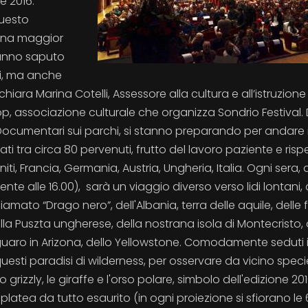
e 2016.
questo
 una maggior
hanno saputo
ti, ma anche
hiara Marina Cotelli, Assessore alla cultura e all’istruzione
, associazione culturale che organizza Sondrio Festival. 
 Documentari sui parchi, si stanno preparando per andare 
ti tra circa 80 pervenuti, frutto del lavoro paziente e ris
Uniti, Francia, Germania, Austria, Ungheria, Italia. Ogni sera, 
ente alle 16.00), sarà un viaggio diverso verso lidi lontani, 
ato “Drago nero”, dell'Albania, terra delle aquile, delle 
lla Puszta ungherese, della nostrana isola di Montecristo, 
guaro in Arizona, dello Yellowstone. Comodamente seduti 
n questi paradisi di wilderness, per osservare da vicino speci
 grizzly, le giraffe e l'orso polare, simbolo dell'edizione 20
la platea da tutto esaurito (in ogni proiezione si sfiorano le