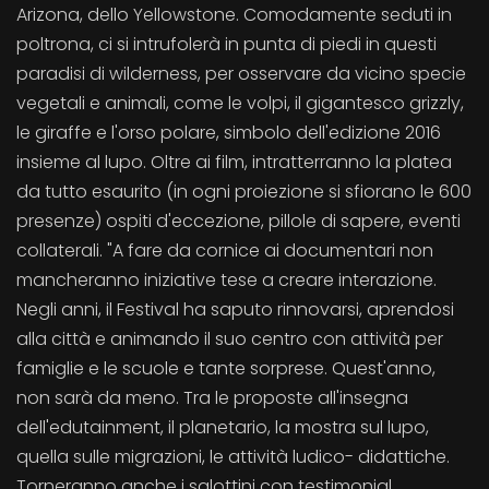
Arizona, dello Yellowstone. Comodamente seduti in
poltrona, ci si intrufolerà in punta di piedi in questi
paradisi di wilderness, per osservare da vicino specie
vegetali e animali, come le volpi, il gigantesco grizzly,
le giraffe e l'orso polare, simbolo dell'edizione 2016
insieme al lupo. Oltre ai film, intratterranno la platea
da tutto esaurito (in ogni proiezione si sfiorano le 600
presenze) ospiti d'eccezione, pillole di sapere, eventi
collaterali. "A fare da cornice ai documentari non
mancheranno iniziative tese a creare interazione.
Negli anni, il Festival ha saputo rinnovarsi, aprendosi
alla città e animando il suo centro con attività per
famiglie e le scuole e tante sorprese. Quest'anno,
non sarà da meno. Tra le proposte all'insegna
dell'edutainment, il planetario, la mostra sul lupo,
quella sulle migrazioni, le attività ludico- didattiche.
Torneranno anche i salottini con testimonial