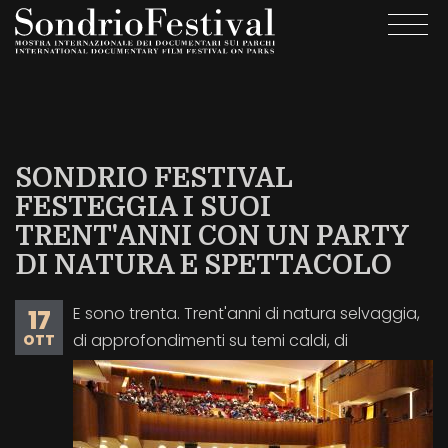
Salta
Togg
al
navi
contenuto
principale
SONDRIO FESTIVAL
FESTEGGIA I SUOI
TRENT'ANNI CON UN PARTY
DI NATURA E SPETTACOLO
E sono trenta. Trent'anni di natura selvaggia,
17
di approfondimenti su temi caldi, di
OTT