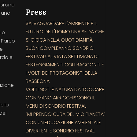
asi una
Press
r una
SALVAGUARDARE L'AMBIENTE E IL
FUTURO DELL'UOMO UNA SFIDA CHE
a e
SI GIOCA NELLA QUOTIDIANITÀ
l Parco
BUON COMPLEANNO SONDRIO
le
FESTIVAL! AL VIA LA SETTIMANA DI
ardo e
FESTEGGIAMENTI COI I RACCONTI E
I VOLTI DEI PROTAGONISTI DELLA
RASSEGNA
azione
VOLTI NOTI E NATURA DA TOCCARE
CON MANO ARRICCHISCONO IL
ello
MENU DI SONDRIO FESTIVAL
dei
"MI PRENDO CURA DEL MIO PIANETA"
CON UN’EDUCAZIONE AMBIENTALE
DIVERTENTE SONDRIO FESTIVAL