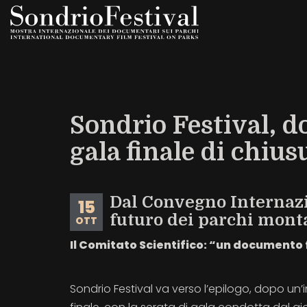
Salta
al
contenuto
principale
Sondrio Festival, do
gala finale di chius
Dal Convegno Internazi
15
futuro dei parchi mont
OTT
Il Comitato Scientifico: “un documento f
Sondrio Festival va verso l’epilogo, dopo un’