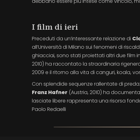
debbano essere più intese come vincolo, ma
I film di ieri
Preceduti da un’interessante relazione di
Cl
all’Università di Milano sui fenomeni di ris
ghiacciai, sono stati proiettati altri due film 
2010) ha raccontato la straordinaria rigener
2009 e il ritorno alla vita di canguri, koala,
Con splendide sequenze rallentate di predazio
Franz Hafner
(Austria, 2010) ha documentato
lasciate libere rappresenta una risorsa fond
Paolo Redaelli