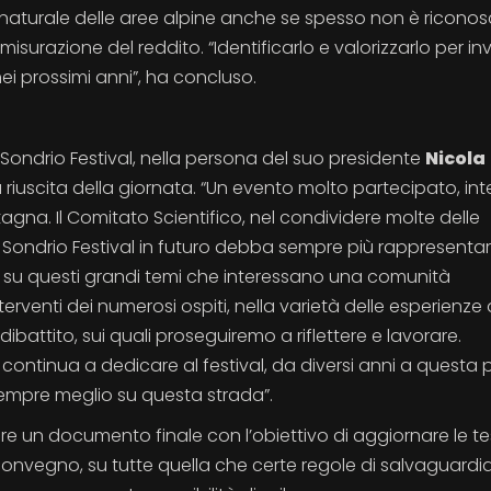
 naturale delle aree alpine anche se spesso non è riconos
isurazione del reddito. “Identificarlo e valorizzarlo per inv
ei prossimi anni”, ha concluso.
di Sondrio Festival, nella persona del suo presidente
Nicola
riuscita della giornata. “Un evento molto partecipato, in
ntagna. Il Comitato Scientifico, nel condividere molte delle
e Sondrio Festival in futuro debba sempre più rappresenta
a su questi grandi temi che interessano una comunità
erventi dei numerosi ospiti, nella varietà delle esperienze 
ibattito, sui quali proseguiremo a riflettere e lavorare.
 continua a dedicare al festival, da diversi anni a questa p
sempre meglio su questa strada”.
re un documento finale con l’obiettivo di aggiornare le tes
l convegno, su tutte quella che certe regole di salvaguardi