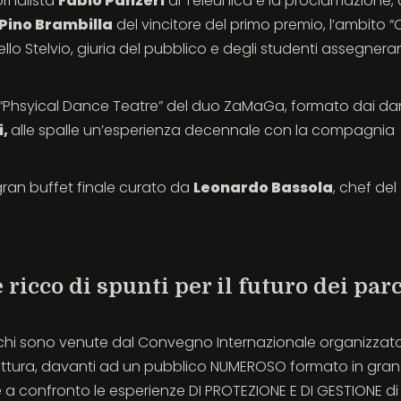
ornalista
Fabio Panzeri
di Teleunica e la proclamazione,
Pino Brambilla
del vincitore del primo premio, l’ambito “C
lo Stelvio, giuria del pubblico e degli studenti assegner
o “Phsyical Dance Teatre” del duo ZaMaGa, formato dai da
i,
alle spalle un’esperienza decennale con la compagnia
l gran buffet finale curato da
Leonardo Bassola
, chef del
icco di spunti per il futuro dei par
i parchi sono venute dal Convegno Internazionale organizzat
ruttura, davanti ad un pubblico NUMEROSO formato in gran
e a confronto le esperienze DI PROTEZIONE E DI GESTIONE di