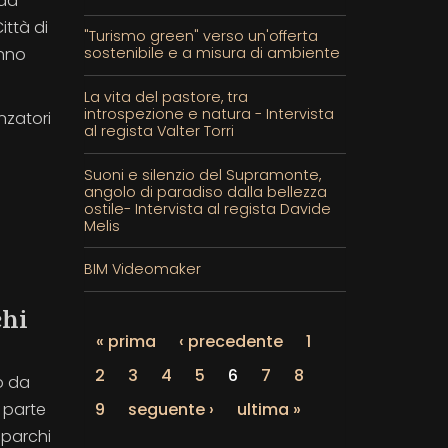
 da
ittà di
"Turismo green" verso un'offerta
anno
sostenibile e a misura di ambiente
La vita del pastore, tra
introspezione e natura - Intervista
nzatori
al regista Valter Torri
Suoni e silenzio del Supramonte,
angolo di paradiso dalla bellezza
ostile- Intervista al regista Davide
Melis
BIM Videomaker
chi
« prima
‹ precedente
1
2
3
4
5
6
7
8
o da
9
seguente ›
ultima »
 parte
 parchi