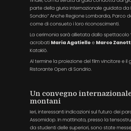
finale, con la serata di gala condotta dal gi
parte della giuria internazionale guidata da
Sondrio” Anche Regione Lombardia, Parco del
come di consueto i loro riconoscimenti.
La cerimonia sarà allietata dallo spettacol
acrobati
Maria Agatiello
e
Marco Zanott
Kataklò.
Al termine la proiezione del film vincitore e i
Ristorante Open di Sondrio.
Un convegno internazionale r
montani
Ieri, interessanti indicazioni sul futuro de
Assomidop. In mattinata, presso la tensost
da studenti delle superiori, sono state mess