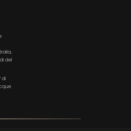
e
ralia,
di del
 di
acque