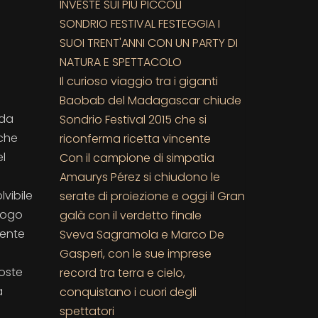
INVESTE SUI PIÙ PICCOLI
SONDRIO FESTIVAL FESTEGGIA I
SUOI TRENT'ANNI CON UN PARTY DI
NATURA E SPETTACOLO
Il curioso viaggio tra i giganti
Baobab del Madagascar chiude
 da
Sondrio Festival 2015 che si
 che
riconferma ricetta vincente
el
Con il campione di simpatia
Amaurys Pérez si chiudono le
lvibile
serate di proiezione e oggi il Gran
ologo
galà con il verdetto finale
lente
Sveva Sagramola e Marco De
Gasperi, con le sue imprese
poste
record tra terra e cielo,
a
conquistano i cuori degli
spettatori