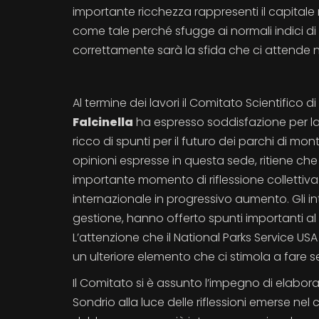
importante ricchezza rappresenti il capitale
come tale perché sfugge ai normali indici di m
correttamente sarà la sfida che ci attende n
Al termine dei lavori il Comitato Scientifico 
Falcinella
ha espresso soddisfazione per la 
ricco di spunti per il futuro dei parchi di mo
opinioni espresse in questa sede, ritiene ch
importante momento di riflessione collettiv
internazionale in progressivo aumento. Gli int
gestione, hanno offerto spunti importanti al d
L’attenzione che il National Parks Service USA
un ulteriore elemento che ci stimola a fare 
Il Comitato si è assunto l’impegno di elabora
Sondrio alla luce delle riflessioni emerse ne