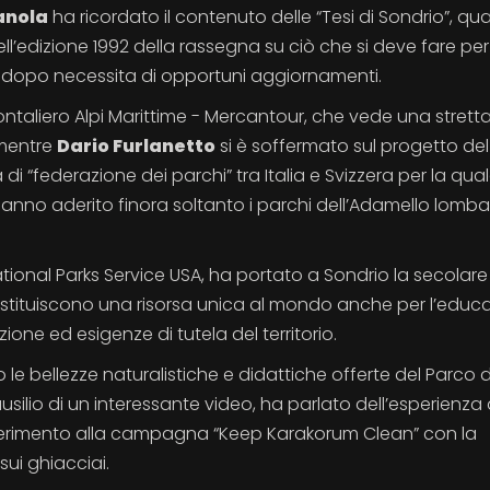
anola
ha ricordato il contenuto delle “Tesi di Sondrio”, qu
ll’edizione 1992 della rassegna su ciò che si deve fare pe
i dopo necessita di opportuni aggiornamenti.
ntaliero Alpi Marittime - Mercantour, che vede una strett
 mentre
Dario Furlanetto
si è soffermato sul progetto de
 di “federazione dei parchi” tra Italia e Svizzera per la qua
hanno aderito finora soltanto i parchi dell’Adamello lomb
tional Parks Service USA, ha portato a Sondrio la secolare
stituiscono una risorsa unica al mondo anche per l’educ
one ed esigenze di tutela del territorio.
o le bellezze naturalistiche e didattiche offerte del Parco d
’ausilio di un interessante video, ha parlato dell’esperienza 
riferimento alla campagna “Keep Karakorum Clean” con la
 sui ghiacciai.