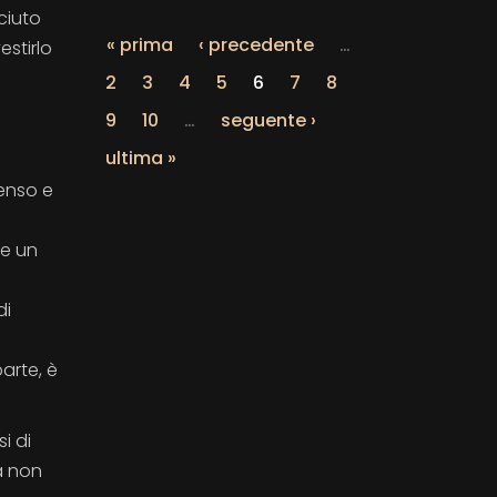
ciuto
« prima
‹ precedente
…
estirlo
2
3
4
5
6
7
8
9
10
…
seguente ›
ultima »
tenso e
re un
di
arte, è
i di
a non