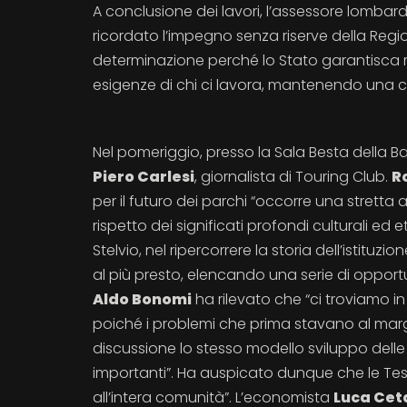
A conclusione dei lavori, l’assessore lombar
ricordato l’impegno senza riserve della Regi
determinazione perché lo Stato garantisca ri
esigenze di chi ci lavora, mantenendo una c
Nel pomeriggio, presso la Sala Besta della 
Piero Carlesi
, giornalista di Touring Club.
R
per il futuro dei parchi “occorre una stretta a
rispetto dei significati profondi culturali ed e
Stelvio, nel ripercorrere la storia dell’istituzi
al più presto, elencando una serie di oppor
Aldo Bonomi
ha rilevato che “ci troviamo 
poiché i problemi che prima stavano al marg
discussione lo stesso modello sviluppo delle
importanti”. Ha auspicato dunque che le Tes
all’intera comunità”. L’economista
Luca Cet