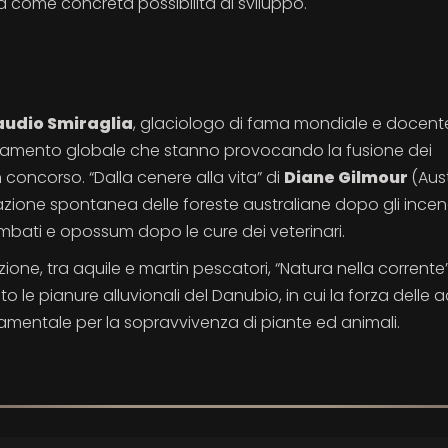
 come concreta possibilità di sviluppo.
audio Smiraglia
, glaciologo di fama mondiale e docent
caldamento globale che stanno provocando la fusione dei
in concorso. “Dalla cenere alla vita” di
Diane Gilmour
(Aust
azione spontanea delle foreste australiane dopo gli incen
 vombati e opossum dopo le cure dei veterinari.
ne, tra aquile e martin pescatori, “Natura nella corrente”
 le pianure alluvionali del Danubio, in cui la forza delle 
amentale per la sopravvivenza di piante ed animali.