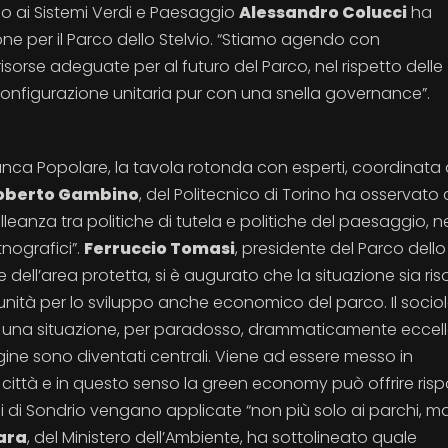
do ai Sistemi Verdi e Paesaggio
Alessandro Colucci
ha
one per il Parco dello Stelvio. “Stiamo agendo con
sorse adeguate per al futuro del Parco, nel rispetto delle
onfigurazione unitaria pur con una snella governance”.
Banca Popolare, la tavola rotonda con esperti, coordinata
oberto Gambino
, del Politecnico di Torino ha osservato
lleanza tra politiche di tutela e politiche del paesaggio, n
tnografici”.
Ferruccio Tomasi
, presidente del Parco dello
one dell’area protetta, si è augurato che la situazione sia riso
tunità per lo sviluppo anche economico del parco. Il soci
in una situazione, per paradosso, drammaticamente eccel
ine sono diventati centrali. Viene ad essere messo in
 città e in questo senso la green economy può offrire ris
i di Sondrio vengano applicate “non più solo ai parchi, m
ara
, del Ministero dell’Ambiente, ha sottolineato quale