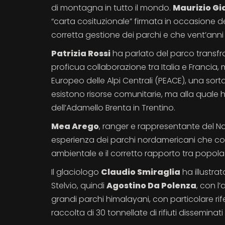
di montagna in tutto il mondo.
Maurizio Gi
“carta cosituzionale” firmata in occasione de
corretta gestione dei parchi e che vent’ann
Patrizia Rossi
ha parlato del parco transfro
proficua collaborazione tra Italia e Francia,
Europeo delle Alpi Centrali (PEACE), una sorta
esistono risorse comunitarie, ma alla quale 
dell’Adamello Brenta in Trentino.
Mea Arego
, ranger e rappresentante del Na
esperienza dei parchi nordamericani che co
ambientale e il corretto rapporto tra popolazi
Il glaciologo
Claudio Smiraglia
ha illustrat
Stelvio, quindi
Agostino Da Polenza
, con l
grandi parchi himalayani, con particolare 
raccolta di 30 tonnellate di rifiuti disseminati