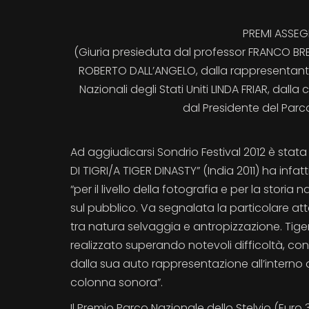
PREMI ASSEG
(Giuria presieduta dal professor FRANCO BRE
ROBERTO DALL’ANGELO, dalla rappresentante 
Nazionali degli Stati Uniti LINDA FRIAR, dal
dal Presidente del Parc
Ad aggiudicarsi Sondrio Festival 2012 è stata
DI TIGRI/A TIGER DINASTY” (India 2011) ha infat
“per il livello della fotografia e per la stor
sul pubblico. Va segnalata la particolare a
tra natura selvaggia e antropizzazione. Tiger
realizzato superando notevoli difficoltà, c
dalla sua auto rappresentazione all’interno d
colonna sonora”.
Il Premio Parco Nazionale dello Stelvio (Eur