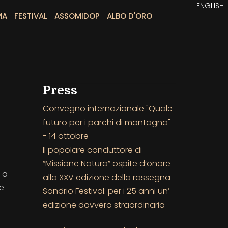
ENGLISH
MA
FESTIVAL
ASSOMIDOP
ALBO D'ORO
Press
Convegno internazionale "Quale
futuro per i parchi di montagna"
- 14 ottobre
Il popolare conduttore di
“Missione Natura” ospite d’onore
 a
alla XXV edizione della rassegna
te
Sondrio Festival: per i 25 anni un’
edizione davvero straordinaria