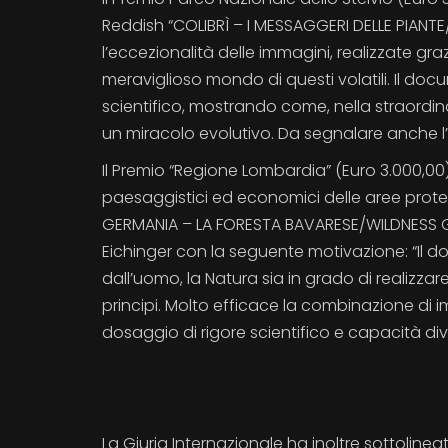
Reddish “COLIBRÌ – I MESSAGGERI DELLE PIANT
l’eccezionalità delle immagini, realizzate gra
meraviglioso mondo di questi volatili. Il do
scientifico, mostrando come, nella straordinari
un miracolo evolutivo. Da segnalare anche l’
Il Premio “Regione Lombardia” (Euro 3.000,00) -
paesaggistici ed economici delle aree protet
GERMANIA – LA FORESTA BAVARESE/WILDNESS G
Eichinger con la seguente motivazione: “Il do
dall’uomo, la Natura sia in grado di realiz
principi. Molto efficace la combinazione di
dosaggio di rigore scientifico e capacità div
La Giuria Internazionale ha inoltre sottoline