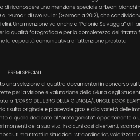
ciso di riconoscere una menzione speciale a “Leoni bianchi 
 e “Puma!” di Uve Muller (Germania 2012), che condividono
 felini. Una menzione va anche a “Polonia Selvaggia” di Ha
r la qualità fotografica e per la completezza del ritratto 
che la capacità comunicativa e l’attenzione prestata
PREMI SPECIALI
osto una selezione di quattro documentari in concorso sul
ette per la visione e valutazione della Giuria degli Student
gnato a “L’ORSO DEL LIBRO DELLA GIUNGLA/JUNGLE BOOK BEAR”
o risulta originale e piacevole grazie alla varietà delle i
nto a quelle dedicate al “protagonista”, appartenente a 
 momenti della sua vita, in alcuni casi divertenti, scorro
sciuti ma ritratti in situazioni “straordinarie”, valorizzate 