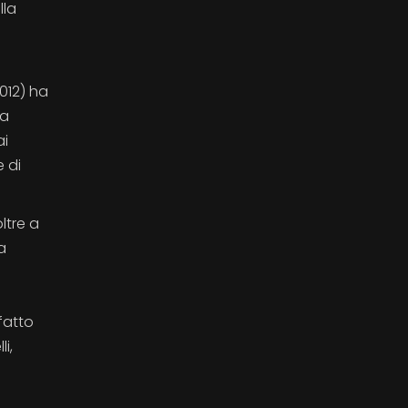
lla
012) ha
la
ai
 di
ltre a
a
fatto
i,