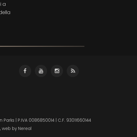
i a
della
 Parks | P.IVA 0086850014 | C.F. 93011660144
, web by
Nereal