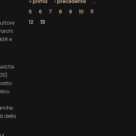
« prima
‹ precedente
…
5
6
7
8
9
10
11
12
13
duttore
Parchi
CKER e
INASTIA
,00)
mpatto
atico
 anche
à della
ul