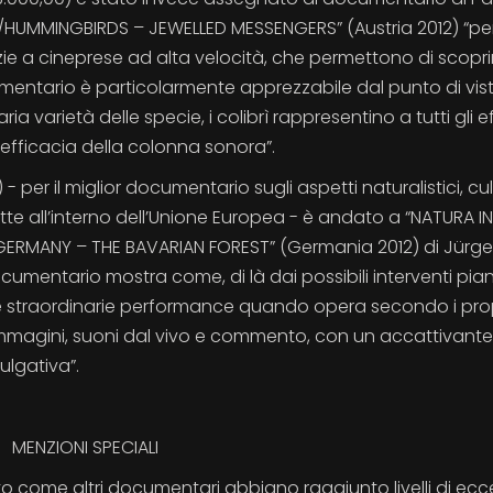
E/HUMMINGBIRDS – JEWELLED MESSENGERS” (Austria 2012) “pe
zie a cineprese ad alta velocità, che permettono di scoprir
cumentario è particolarmente apprezzabile dal punto di vis
a varietà delle specie, i colibrì rappresentino a tutti gli ef
efficacia della colonna sonora”.
 per il miglior documentario sugli aspetti naturalistici, cult
te all’interno dell’Unione Europea - è andato a “NATURA IN
ERMANY – THE BAVARIAN FOREST” (Germania 2012) di Jürg
cumentario mostra come, di là dai possibili interventi piani
zare straordinarie performance quando opera secondo i pro
 immagini, suoni dal vivo e commento, con un accattivante
ulgativa”.
MENZIONI SPECIALI
ato come altri documentari abbiano raggiunto livelli di ecc