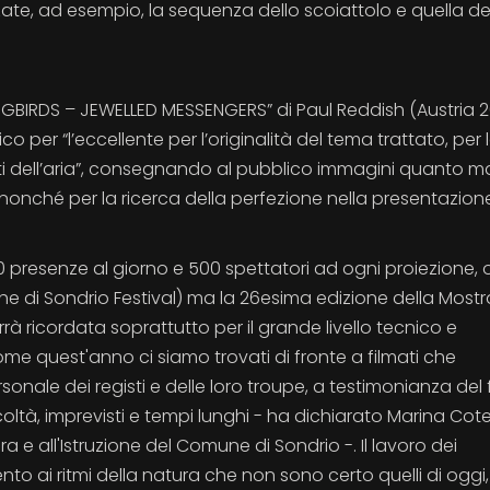
ate, ad esempio, la sequenza dello scoiattolo e quella de
NGBIRDS – JEWELLED MESSENGERS” di Paul Reddish (Austria 2
o per “l’eccellente per l’originalità del tema trattato, per 
ati dell’aria”, consegnando al pubblico immagini quanto m
nché per la ricerca della perfezione nella presentazione
presenze al giorno e 500 spettatori ad ogni proiezione, o
iche di Sondrio Festival) ma la 26esima edizione della Mostr
rà ricordata soprattutto per il grande livello tecnico e
come quest'anno ci siamo trovati di fronte a filmati che
sonale dei registi e delle loro troupe, a testimonianza del 
oltà, imprevisti e tempi lunghi - ha dichiarato Marina Cotell
 e all'Istruzione del Comune di Sondrio -. Il lavoro dei
ai ritmi della natura che non sono certo quelli di oggi,