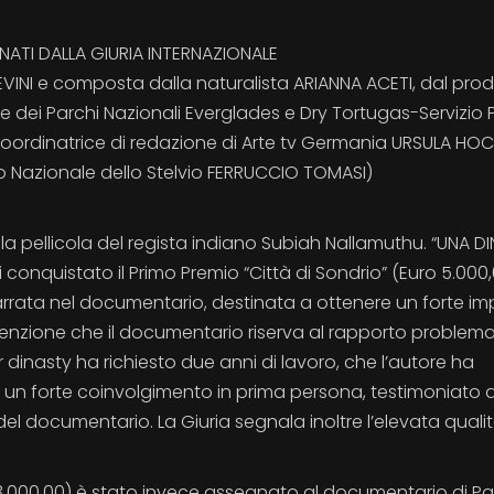
NATI DALLA GIURIA INTERNAZIONALE
VINI e composta dalla naturalista ARIANNA ACETI, dal pro
dei Parchi Nazionali Everglades e Dry Tortugas-Servizio 
la coordinatrice di redazione di Arte tv Germania URSULA HO
o Nazionale dello Stelvio FERRUCCIO TOMASI)
 la pellicola del regista indiano Subiah Nallamuthu. “UNA D
ti conquistato il Primo Premio “Città di Sondrio” (Euro 5.000
ia narrata nel documentario, destinata a ottenere un forte i
ttenzione che il documentario riserva al rapporto problem
 dinasty ha richiesto due anni di lavoro, che l’autore ha
on un forte coinvolgimento in prima persona, testimoniato
el documentario. La Giuria segnala inoltre l’elevata qualit
o 3.000,00) è stato invece assegnato al documentario di Pa