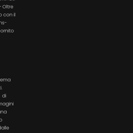
– Oltre
 con il
ns-
fornito
 tema
i.
 di
mmagini
una
no
dalle