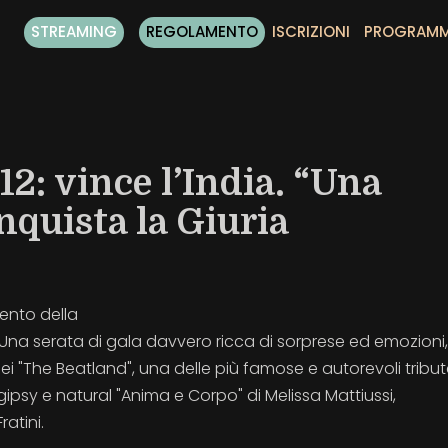
STREAMING
REGOLAMENTO
ISCRIZIONI
PROGRAM
12: vince l’India. “Una
onquista la Giuria
ento della
 Una serata di gala davvero ricca di sorprese ed emozioni,
ei "The Beatland", una delle più famose e autorevoli tribu
ipsy e natural "Anima e Corpo" di Melissa Mattiussi,
atini.