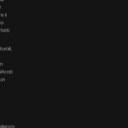
r
e il
ta
fetti
urali,
en
ficati
pri
ellenza