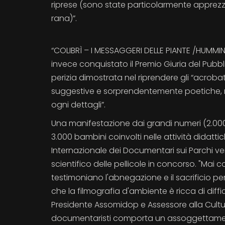
riprese (sono state particolarmente apprezz
rana)”.
“COLIBRÌ – I MESSAGGERI DELLE PIANTE /HUMMI
invece conquistato il Premio Giuria del Pubblic
perizia dimostrata nel riprendere gli “acrob
suggestive e sorprendentemente poetiche, no
ogni dettagli”.
Una manifestazione dai grandi numeri (2.000 
3.000 bambini coinvolti nelle attività didatt
Internazionale dei Documentari sui Parchi ver
scientifico delle pellicole in concorso. "Mai 
testimoniano l'abnegazione e il sacrificio per
che la filmografia d'ambiente è ricca di diffic
Presidente Assomidop e Assessore alla Cultura
documentaristi comporta un assoggettamento 