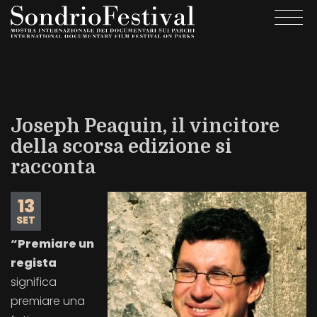
Salta
Togg
al
navi
contenuto
principale
Joseph Peaquin, il vincitore
della scorsa edizione si
racconta
13
SET
“Premiare un
regista
significa
premiare una