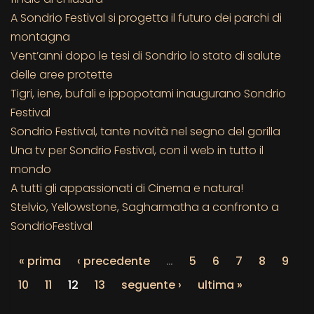
A Sondrio Festival si progetta il futuro dei parchi di
montagna
Vent’anni dopo le tesi di Sondrio lo stato di salute
delle aree protette
Tigri, iene, bufali e ippopotami inaugurano Sondrio
Festival
Sondrio Festival, tante novità nel segno del gorilla
Una tv per Sondrio Festival, con il web in tutto il
mondo
A tutti gli appassionati di Cinema e natura!
Stelvio, Yellowstone, Sagharmatha a confronto a
SondrioFestival
« prima
‹ precedente
…
5
6
7
8
9
10
11
12
13
seguente ›
ultima »