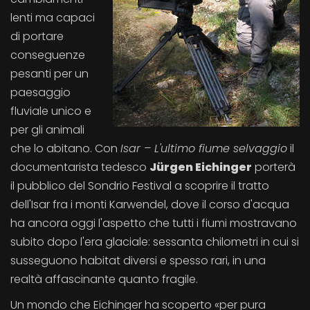
lenti ma capaci
di portare
conseguenze
pesanti per un
paesaggio
fluviale unico e
per gli animali
che lo abitano. Con
Isar – L'ultimo fiume selvaggio
il
documentarista tedesco
J
ü
rgen Eichinger
porterà
il pubblico del Sondrio Festival a scoprire il tratto
dell'Isar fra i monti Karwendel, dove il corso d'acqua
ha ancora oggi l'aspetto che tutti i fiumi mostravano
subito dopo l'era glaciale: sessanta chilometri in cui si
susseguono habitat diversi e spesso rari, in una
realtà affascinante quanto fragile.
Un mondo che Eichinger ha scoperto «per pura