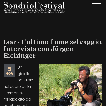
Salta
Togg
al
navi
contenuto
principale
Isar - L'ultimo fiume selvaggio.
Intervista con Jürgen
Eichinger
Un
5
gioiello
NOV
naturale
nel cuore della
Germania,
minacciato da
cambiamenti