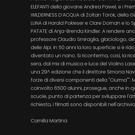
ELEFANTI della giovane Andrea Pawel, e i Prem
WILDERNESS D’ACQUA di Zoltan Török, della Gi
LUNA di Harald Pokieser e Clare Dornan e lo 
PATATE di Anja-Brenda Kindler. A rendere an
professore Claudio Smiraglia, glaciologo, del
delle Alpi. In 50 anni la loro superficie si è rid
diventato un nano. Si riconferma, così, la ricet
sera, dal mix di musica e luce del Violino Las
una 29^ edizione che il direttore Simona Nava
forze di diversi componenti della "Ciurma"". M
coinvolto 6500 alunni, prosegue, anche in qu
scuole, punto di partenza per sviluppare l'atti
richiesta, i filmati sono disponibili nell'archivio
Camilla Martina