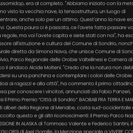
Assomidop, era al completo. "Abbiamo iniziato con la met
 visto la vecchia nave, la tensostruttura, un luogo di
 entrare, anche solo per un attimo. Quest'anno la nave er
. Questa paura ci è passata, ce l'avete fatta passare voi
gole, ma voi l'avete capita e siete stati con noi", ha eso
essore all'istruzione e cultura del Comune di Sondrio, nonc
urale diretta da Simona Nava, che unisce Comune di Sond
lvio, Parco Regionale delle Orobie Valtellinesi e Camera di
co il sindaco Alcide Molteni. "Credo che la natura non de
dersi su una panchina e contemplare i colori delle Orobie
ndosi ai ragazzi e alla città", ha commento il primo cittadino
esa per conoscere i vincitori, annunciati da Fabio Panzeri,
si il Primo Premio “Città di Sondrio”: BAOBAB FRA TERRA E MA
nti alberi della Regione di Menabe, costa sud-occidentale 
lto questo e gli altri riconoscimenti: il Premio Parco Na
ISSIONE IN ALASKA di Tommaso Valente e Federico Santini, il
LI ORSI di Axel Gomille, la Menzione speciale a VIVERE CO