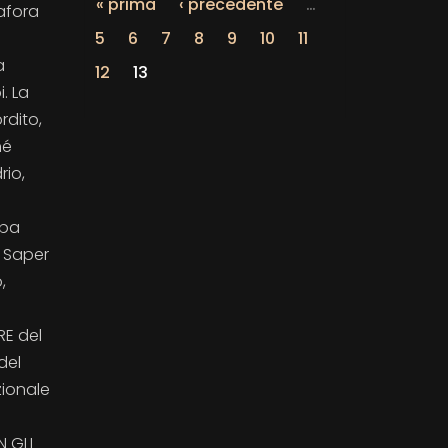
« prima
‹ precedente
…
afora
5
6
7
8
9
10
11
a
12
13
. La
rdito,
hé
rio,
bba
. Saper
,
RE del
del
zionale
N GLI