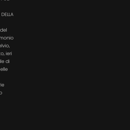
 DELLA
 del
rimonio
lvio,
, ieri
le di
elle
a
ie
no