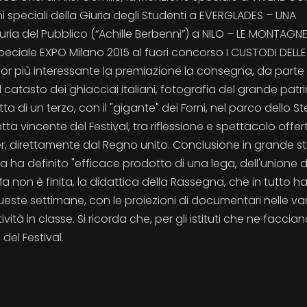
i speciali della Giuria degli Studenti a EVERGLADES – UNA
uria del Pubblico (“Achille Berbenni”) a NILO – LE MONTAGNE
Speciale EXPO Milano 2015 al fuori concorso I CUSTODI DELLE
cor più interessante la premiazione la consegna, da parte
 catasto dei ghiacciai italiani, fotografia del grande pat
otta di un terzo, con il "gigante" dei Forni, nel parco dello Ste
ta vincente del Festival, tra riflessione e spettacolo offerto
er, direttamente dal Regno unito. Conclusione in grande sti
 ha definito "efficace prodotto di una lega, dell'unione d
a non è finita, la didattica della Rassegna, che in tutto h
este settimane, con le proiezioni di documentari nelle var
vità in classe. Si ricorda che, per gli istituti che ne faccia
 del Festival.