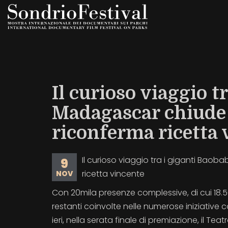
Salta
al
contenuto
principale
Il curioso viaggio t
Madagascar chiude 
riconferma ricetta 
Il curioso viaggio tra i giganti Bao
9
ricetta vincente
NOV
Con 20mila presenze complessive, di cui 18.500
restanti coinvolte nelle numerose iniziative c
ieri, nella serata finale di premiazione, il T