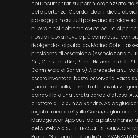
dei Documentari sui parchi organizzata da 
della partenza. Guardandoci indietro abbiamo
passaggio in cui tutti potevano sbirciare ed
nuova e noi abbiamo avuto paura di perdervi
nostra nuova nave è più complessa, con più re
rivolgendosi al pubblico, Marina Cotelli, ass
presidente di Assomidop (Associazione cult
Cai, Consorzio Bim, Parco Nazionale dello Ste
Commercio di Sondrio). A precederla sul pal
essere inventata, basta osservarla. Basta se
guardare il bello, come fa il Festival, rivolge
dando il la a una serata carica d'attesa. Att
direttore di Teleunica Sondrio. Ad aggiudicar
regista francese Cyrille Cornu, sugli impone
Madagascar. Applausi dalla platea hanno acco
dello Stelvio a SULLE TRACCE DEI GHIACCIAI: M
Premio “Regione Lombardia” a L’AVANZATA DEG