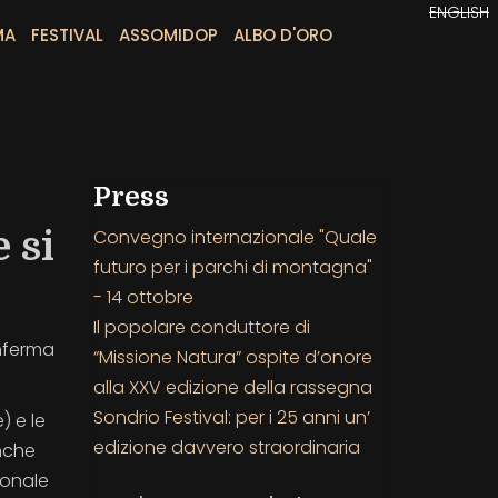
ENGLISH
MA
FESTIVAL
ASSOMIDOP
ALBO D'ORO
Press
 si
Convegno internazionale "Quale
futuro per i parchi di montagna"
- 14 ottobre
Il popolare conduttore di
onferma
“Missione Natura” ospite d’onore
alla XXV edizione della rassegna
Sondrio Festival: per i 25 anni un’
) e le
edizione davvero straordinaria
Anche
ionale