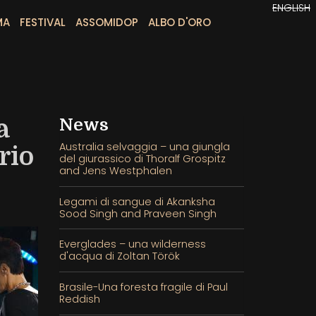
ENGLISH
MA
FESTIVAL
ASSOMIDOP
ALBO D'ORO
a
News
Australia selvaggia – una giungla
rio
del giurassico di Thoralf Grospitz
and Jens Westphalen
Legami di sangue di Akanksha
Sood Singh and Praveen Singh
Everglades – una wilderness
d'acqua di Zoltan Török
Brasile-Una foresta fragile di Paul
Reddish