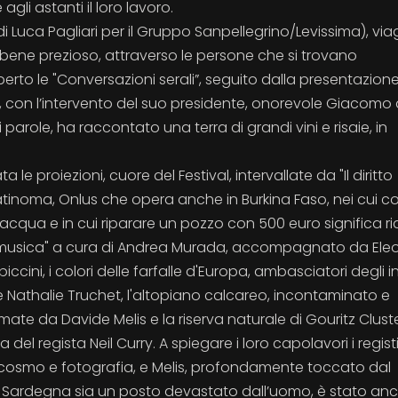
li astanti il loro lavoro.
di Luca Pagliari per il Gruppo Sanpellegrino/Levissima), via
o bene prezioso, attraverso le persone che si trovano
rto le "Conversazioni serali”, seguito dalla presentazion
 con l’intervento del suo presidente, onorevole Giacomo
parole, ha raccontato una terra di grandi vini e risaie, in
e proiezioni, cuore del Festival, intervallate da "Il diritto
tinoma, Onlus che opera anche in Burkina Faso, nei cui co
acqua e in cui riparare un pozzo con 500 euro significa ri
 in musica" a cura di Andrea Murada, accompagnato da Ele
iccini, i colori delle farfalle d'Europa, ambasciatori degli in
e Nathalie Truchet, l'altopiano calcareo, incontaminato e
ate da Davide Melis e la riserva naturale di Gouritz Cluste
el regista Neil Curry. A spiegare i loro capolavori i regist
osmo e fotografia, e Melis, profondamente toccato dal
la Sardegna sia un posto devastato dall’uomo, è stato an