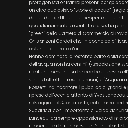
protagonista entrambi presenti per spiegare ag
Un altro audiovisivo "Storie di acqua" (regia 
da nord a sud Italia, alla scoperta di quest
quotidianamente a contatto esso, ha poi ape
"green" della Camera di Commercio di Pavia,
Ghislanzoni Cardoli che, in poche ed efficaci 
autunno colorate d’oro.
Hanno dominato la restante parte della serata l
dell'acqua non ha confini" (Associazione Wa
rurali una persona su tre non ha accesso all’
vita ad altrettanti esseri umani) e "Acqua
Rossetti. Ad incantare il pubblico di grandi e p
riprese dall'occhio attento di Yves Lanceau 
selvaggio del Supramonte, nelle immagini firm
Sudafrica, con l’importante e lucida denuncia d
Lanceau, da sempre appassionato di microc
rapporto tra terra e persone: “nonostante 