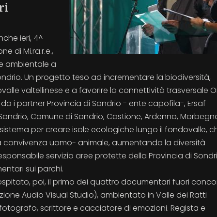
ri
che ieri, 4^
e di Mi.ra.r.e.,
ce ambientale a
ondrio. Un progetto teso ad incrementare la biodiversità,
alle valtellinese e a favorire la connettività trasversale 
a i partner Provincia di Sondrio - ente capofila-, Ersaf
Sondrio, Comune di Sondrio, Castione, Ardenno, Morbegno)
a sistema per creare isole ecologiche lungo il fondovalle, c
 la convivenza uomo- animale, aumentando la diversità
responsabile servizio aree protette della Provincia di Sondr
ntari sui parchi.
pitato, poi, il primo dei quattro documentari fuori conco
zione Audio Visual Studio), ambientato in Valle dei Ratti
fotografo, scrittore e cacciatore di emozioni. Regista e