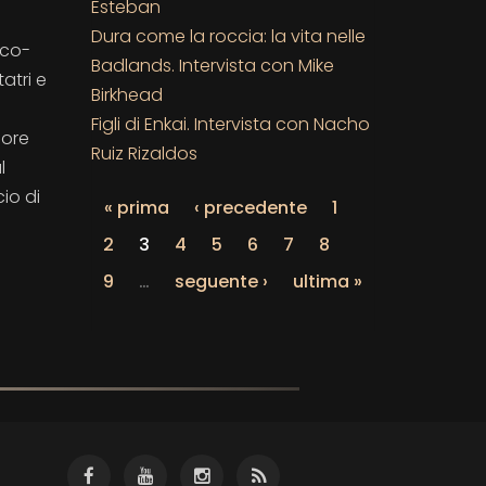
Esteban
Dura come la roccia: la vita nelle
sco-
Badlands. Intervista con Mike
tatri e
Birkhead
Figli di Enkai. Intervista con Nacho
sore
Ruiz Rizaldos
l
io di
« prima
‹ precedente
1
2
3
4
5
6
7
8
9
…
seguente ›
ultima »