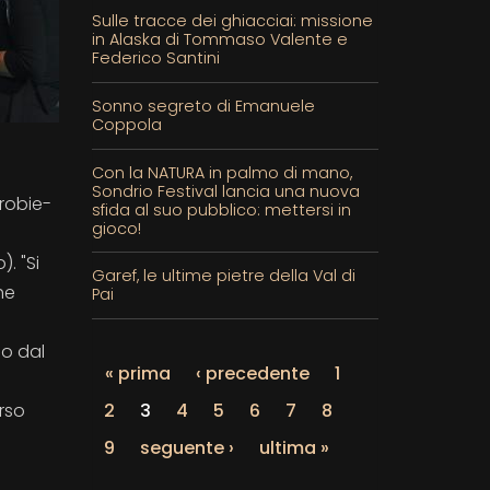
Sulle tracce dei ghiacciai: missione
in Alaska di Tommaso Valente e
Federico Santini
Sonno segreto di Emanuele
Coppola
Con la NATURA in palmo di mano,
Sondrio Festival lancia una nuova
Orobie-
sfida al suo pubblico: mettersi in
gioco!
. "Si
Garef, le ultime pietre della Val di
he
Pai
io dal
« prima
‹ precedente
1
2
3
4
5
6
7
8
rso
9
seguente ›
ultima »