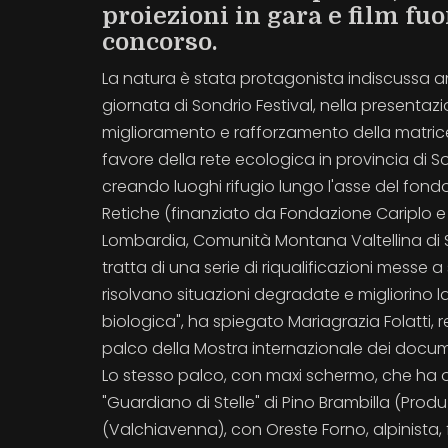
proiezioni in gara e film fuo
concorso.
La natura è stata protagonista indiscussa an
giornata di Sondrio Festival, nella presentazion
miglioramento e rafforzamento della matri
favore della rete ecologica in provincia di S
creando luoghi rifugio lungo l'asse del fondov
Retiche (finanziato da Fondazione Cariplo e d
Lombardia, Comunità Montana Valtellina di 
tratta di una serie di riqualificazioni messe 
risolvano situazioni degradate e migliorino
biologica", ha spiegato Mariagrazia Folatti, 
palco della Mostra internazionale dei docume
Lo stesso palco, con maxi schermo, che ha os
"Guardiano di Stelle" di Pino Brambilla (Produ
(Valchiavenna), con Oreste Forno, alpinista, 