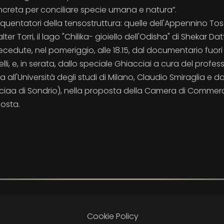
oncreta per conciliare specie umana e natura”.
equentatori della tensostruttura: quelle dell'Appennino To
r Torri, il lago "Chilika- gioiello dell'Odisha" di Shekar Dat
recedute, nel pomeriggio, alle 18.15, dal documentario fuori
i, e, in serata, dallo speciale Ghiacciai a cura del profes
all'Università degli studi di Milano, Claudio Smiraglia e da
ciaa di Sondrio), nella proposta della Camera di Commerc
osta.
Cookie Policy