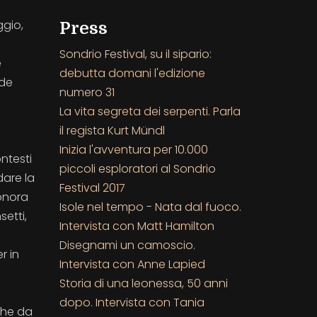
ggio,
Press
Sondrio Festival, su il sipario:
e
debutta domani l'edizione
 de
numero 31
La vita segreta dei serpenti. Parla
il regista Kurt Mündl
Inizia l'avventura per 10.000
ntesti
piccoli esploratori al Sondrio
dare la
Festival 2017
onora
Isole nel tempo - Nata dal fuoco.
setti,
Intervista con Matt Hamilton
Disegnami un camoscio.
r in
Intervista con Anne Lapied
i
Storia di una leonessa, 50 anni
dopo. Intervista con Tania
che da