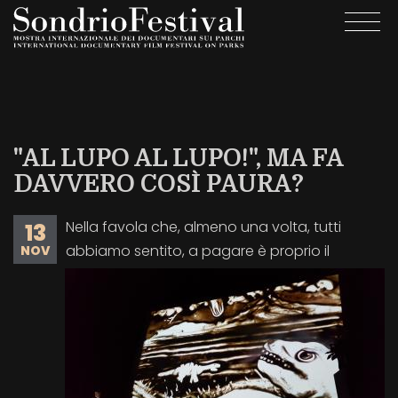
Salta
Togg
al
navi
contenuto
principale
"AL LUPO AL LUPO!", MA FA
DAVVERO COSÌ PAURA?
Nella favola che, almeno una volta, tutti
13
abbiamo sentito, a pagare è proprio il
NOV