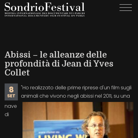
Salta
Togg
al
navi
contenuto
principale
Abissi – le alleanze delle
profondità di Jean di Yves
Collet
"Ho realizzato delle prime riprese d'un film sugli
8
animali che vivono negli abissi nel 2011, su una
SET
nave
di