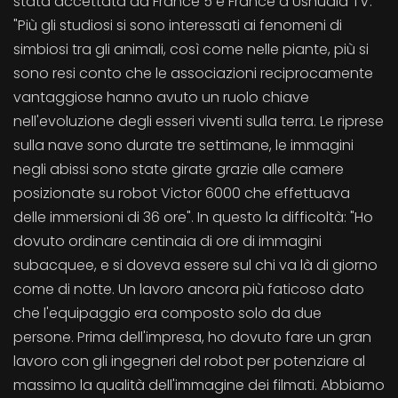
stata accettata da France 5 e France a Ushuaia TV.
"Più gli studiosi si sono interessati ai fenomeni di
simbiosi tra gli animali, così come nelle piante, più si
sono resi conto che le associazioni reciprocamente
vantaggiose hanno avuto un ruolo chiave
nell'evoluzione degli esseri viventi sulla terra. Le riprese
sulla nave sono durate tre settimane, le immagini
negli abissi sono state girate grazie alle camere
posizionate su robot Victor 6000 che effettuava
delle immersioni di 36 ore". In questo la difficoltà: "Ho
dovuto ordinare centinaia di ore di immagini
subacquee, e si doveva essere sul chi va là di giorno
come di notte. Un lavoro ancora più faticoso dato
che l'equipaggio era composto solo da due
persone. Prima dell'impresa, ho dovuto fare un gran
lavoro con gli ingegneri del robot per potenziare al
massimo la qualità dell'immagine dei filmati. Abbiamo