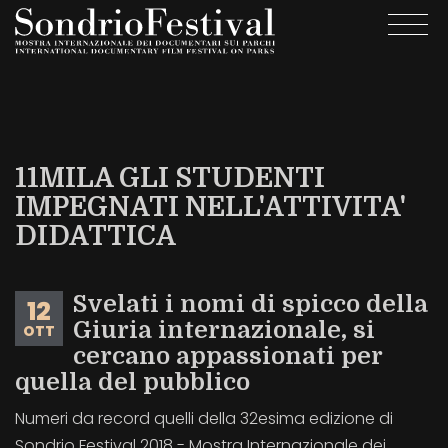
Salta
Togg
al
navi
contenuto
principale
11MILA GLI STUDENTI
IMPEGNATI NELL'ATTIVITA'
DIDATTICA
Svelati i nomi di spicco della
12
Giuria internazionale, si
OTT
cercano appassionati per
quella del pubblico
Numeri da record quelli della 32esima edizione di
Sondrio Festival 2018 - Mostra Internazionale dei