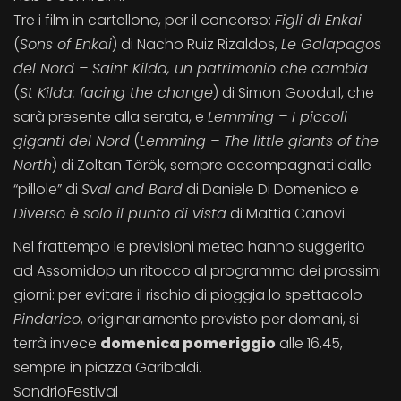
Tre i film in cartellone, per il concorso:
Figli di Enkai
(
Sons of Enkai
) di Nacho Ruiz Rizaldos,
Le Galapagos
del Nord – Saint Kilda, un patrimonio che cambia
(
St Kilda: facing the change
) di Simon Goodall, che
sarà presente alla serata, e
Lemming – I piccoli
giganti del Nord
(
Lemming – The little giants of the
North
) di Zoltan Török, sempre accompagnati dalle
“pillole” di
Sval and Bard
di Daniele Di Domenico e
Diverso è solo il punto di vista
di Mattia Canovi.
Nel frattempo le previsioni meteo hanno suggerito
ad Assomidop un ritocco al programma dei prossimi
giorni: per evitare il rischio di pioggia lo spettacolo
Pindarico
, originariamente previsto per domani, si
terrà invece
domenica pomeriggio
alle 16,45,
sempre in piazza Garibaldi.
SondrioFestival