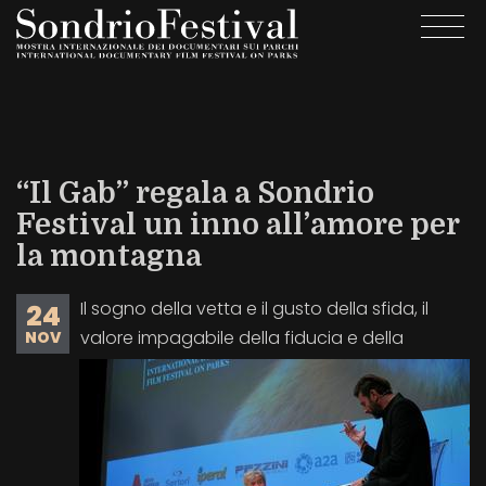
Salta
Togg
al
navi
contenuto
principale
“Il Gab” regala a Sondrio
Festival un inno all’amore per
la montagna
Il sogno della vetta e il gusto della sfida, il
24
valore impagabile della fiducia e della
NOV