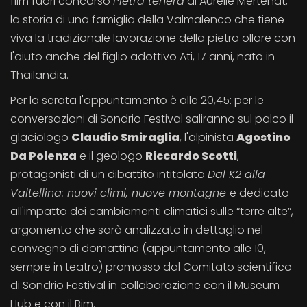
film fuori concorso
Pietra tenera
di Aurélie Mertenat,
la storia di una famiglia della Valmalenco che tiene
viva la tradizionale lavorazione della pietra ollare con
l'aiuto anche del figlio adottivo Ati, 17 anni, nato in
Thailandia.
Per la serata l'appuntamento è alle 20,45: per le
conversazioni di Sondrio Festival saliranno sul palco il
glaciologo
Claudio Smiraglia
, l'alpinista
Agostino
Da Polenza
e il geologo
Riccardo Scotti
,
protagonisti di un dibattito intitolato
Dal K2 alla
Valtellina: nuovi climi, nuove montagne
e dedicato
all'impatto dei cambiamenti climatici sulle “terre alte”,
argomento che sarà analizzato in dettaglio nel
convegno di domattina (appuntamento alle 10,
sempre in teatro) promosso dal Comitato scientifico
di Sondrio Festival in collaborazione con il Museum
Hub e con il Bim.