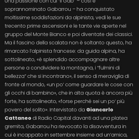
Una passione con cui “il Gab” – così è
soprannominato Gabarrou – ha conquistato
moltissime soddisfazioni da alpinista, vedi le sue
trecento prime ascensioni e le tante vie aperte nel
gruppo del Monte Bianco e poi diventate dei classici.
Ma il fascino della scalata non è soltanto questo, ha
rimarcato l’alpinista francese: da guida alpina, ha
sottolineato, «è splendido accompagnare altre
persone a condividere la montagna, i “fulmini di
bellezza” che si incontrano», il senso di meraviglia di
fronte al mondo, «un po’ come guardare le cose con
gli occhi di bambino», che in alta quota è ancora più
forte, ha sottolineato, «forse perché sei un po’ più
povero del solito». Intervistato da
Giancarlo
Cattaneo
di Radio Capital davanti ad una platea
gremita, Gabarrou ha rievocato la disavventura in
cui è incappato in settembre insieme ad un’amica,