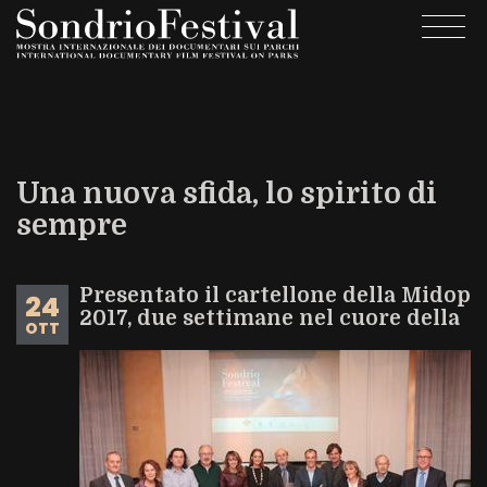
Salta
Togg
al
navi
contenuto
principale
Una nuova sfida, lo spirito di
sempre
Presentato il cartellone della Midop
24
2017, due settimane nel cuore della
OTT