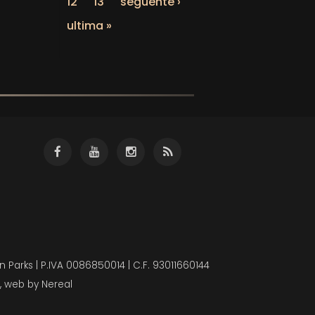
12
13
seguente ›
ultima »
 Parks | P.IVA 0086850014 | C.F. 93011660144
, web by
Nereal