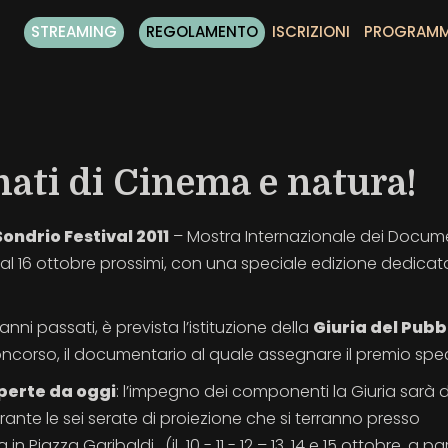
STREAMING
REGOLAMENTO
ISCRIZIONI
PROGRAM
onati di Cinema e natura!
Sondrio Festival 2011
– Mostra Internazionale dei Docum
0 al 16 ottobre prossimi, con una speciale edizione dedicat
ni passati, è prevista l’istituzione della
Giuria del Pubb
oncorso, il documentario al quale assegnare il premio spec
perte da oggi
: l’impegno dei componenti la Giuria sarà d
ante le sei serate di proiezione che si terranno presso
 Piazza Garibaldi, (il 10 - 11 - 12 – 13, 14 e 15 ottobre, a par