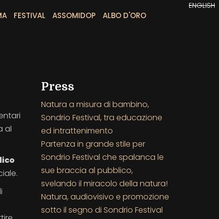
ENGLISH
MA
FESTIVAL
ASSOMIDOP
ALBO D'ORO
Press
Natura a misura di bambino,
entari
Sondrio Festival, tra educazione
a al
ed intrattenimento
Partenza in grande stile per
Sondrio Festival che spalanca le
lico
sue braccia al pubblico,
iale.
svelando il miracolo della natura!
i
Natura, audiovisivo e promozione
sotto il segno di Sondrio Festival
tire