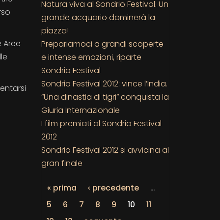
Natura viva al Sondrio Festival. Un
rso
grande acquario dominerà la
piazza!
e Aree
Prepariamoci a grandi scoperte
lle
e intense emozioni, riparte
Sondrio Festival
Sondrio Festival 2012: vince l’India.
entarsi
“Una dinastia di tigri” conquista la
Giuria Internazionale
I film premiati al Sondrio Festival
2012
Sondrio Festival 2012 si avvicina al
gran finale
« prima
‹ precedente
…
5
6
7
8
9
10
11