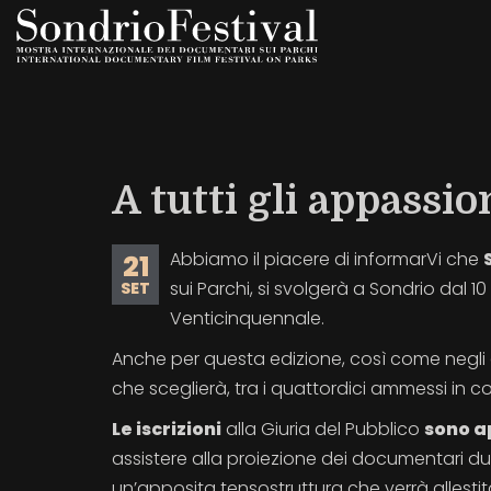
Salta
al
contenuto
principale
A tutti gli appassi
Abbiamo il piacere di informarVi che
21
sui Parchi, si svolgerà a Sondrio dal 1
SET
Venticinquennale.
Anche per questa edizione, così come negli an
che sceglierà, tra i quattordici ammessi in c
Le iscrizioni
alla Giuria del Pubblico
sono a
assistere alla proiezione dei documentari dur
un’apposita tensostruttura che verrà allestita in