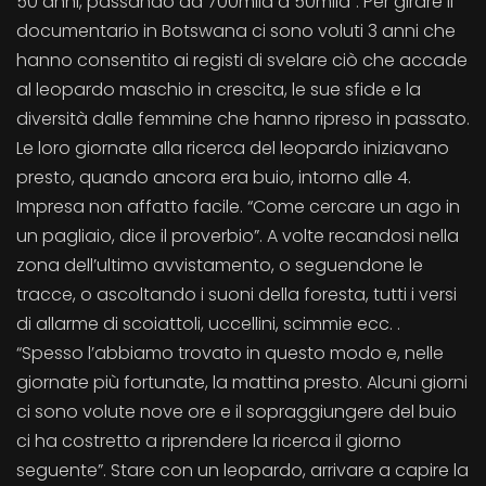
50 anni, passando da 700mila a 50mila”. Per girare il
documentario in Botswana ci sono voluti 3 anni che
hanno consentito ai registi di svelare ciò che accade
al leopardo maschio in crescita, le sue sfide e la
diversità dalle femmine che hanno ripreso in passato.
Le loro giornate alla ricerca del leopardo iniziavano
presto, quando ancora era buio, intorno alle 4.
Impresa non affatto facile. “Come cercare un ago in
un pagliaio, dice il proverbio”. A volte recandosi nella
zona dell’ultimo avvistamento, o seguendone le
tracce, o ascoltando i suoni della foresta, tutti i versi
di allarme di scoiattoli, uccellini, scimmie ecc. .
“Spesso l’abbiamo trovato in questo modo e, nelle
giornate più fortunate, la mattina presto. Alcuni giorni
ci sono volute nove ore e il sopraggiungere del buio
ci ha costretto a riprendere la ricerca il giorno
seguente”. Stare con un leopardo, arrivare a capire la