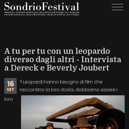
Salta
Togg
al
navi
contenuto
principale
A tu per tu con un leopardo
diverso dagli altri - Intervista
a Dereck e Beverly Joubert
“I Leopardi hanno bisogno di film che
16
raccontino la loro storia, dobbiamo essere i
SET
loro