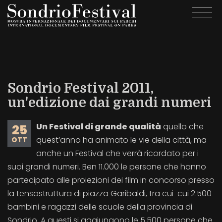
Salta
Togg
al
navi
contenuto
principale
Sondrio Festival 2011,
un'edizione dai grandi numeri
Un Festival di grande qualità
quello che
25
quest’anno ha animato le vie della città, ma
OTT
anche un Festival che verrà ricordato per i
suoi grandi numeri. Ben 11.000 le persone che hanno
partecipato alle proiezioni dei film in concorso presso
la tensostruttura di piazza Garibaldi, tra cui cui 2.500
bambini e ragazzi delle scuole della provincia di
Sondrio. A questi si aggiungono le 5.500 persone che