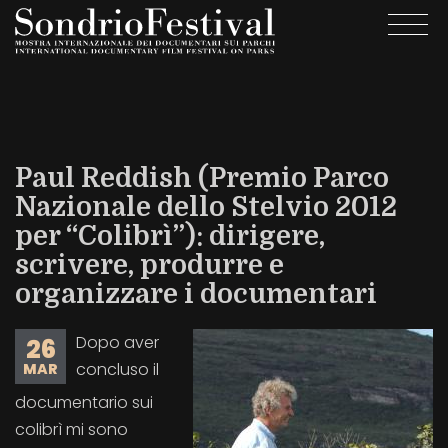
Salta
Togg
al
navi
contenuto
principale
Paul Reddish (Premio Parco
Nazionale dello Stelvio 2012
per “Colibrì”): dirigere,
scrivere, produrre e
organizzare i documentari
Dopo aver
26
concluso il
MAR
documentario sui
colibrì mi sono