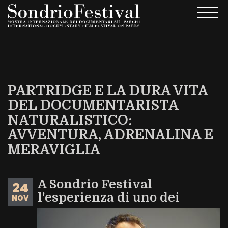
Salta
Togg
al
navi
contenuto
principale
PARTRIDGE E LA DURA VITA
DEL DOCUMENTARISTA
NATURALISTICO:
AVVENTURA, ADRENALINA E
MERAVIGLIA
A Sondrio Festival
24
l'esperienza di uno dei
NOV