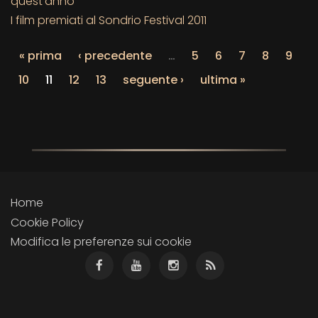
quest’anno
I film premiati al Sondrio Festival 2011
« prima
‹ precedente
…
5
6
7
8
9
10
11
12
13
seguente ›
ultima »
Home
Cookie Policy
Modifica le preferenze sui cookie