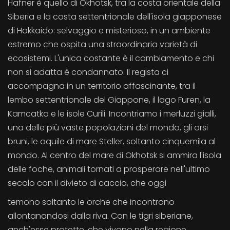
Hafner è quello di Okhotsk, tra la costa orientale della
Siberia e la costa settentrionale dell'isola giapponese
di Hokkaido: selvaggio e misterioso, in un ambiente
estremo che ospita una straordinaria varietà di
ecosistemi. L'unica costante è il cambiamento e chi
non si adatta è condannato. Il regista ci
accompagna in un territorio affascinante, tra il
lembo settentrionale del Giappone, il lago Furen, la
Kamcatka e le isole Curili. Incontriamo i merluzzi gialli,
una delle più vaste popolazioni del mondo, gli orsi
bruni, le aquile di mare Steller, soltanto cinquemila al
mondo. Al centro del mare di Okhotsk si ammira l'isola
delle foche, animali tornati a prosperare nell'ultimo
secolo con il divieto di caccia, che oggi
temono soltanto le orche che incontrano
allontanandosi dalla riva. Con le tigri siberiane,
anch'esse protette, che vivono nella regione