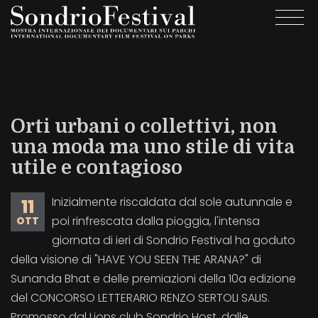
Salta
Togg
al
navi
contenuto
principale
Orti urbani o collettivi, non
una moda ma uno stile di vita
utile e contagioso
Inizialmente riscaldata dal sole autunnale e
11
poi rinfrescata dalla pioggia, l'intensa
OTT
giornata di ieri di Sondrio Festival ha goduto
della visione di "HAVE YOU SEEN THE ARANA?" di
Sunanda Bhat e delle premiazioni della 10a edizione
del CONCORSO LETTERARIO RENZO SERTOLI SALIS.
Promosso dal Lions club Sondrio Host, dalle