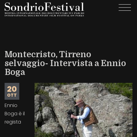
Salta
Togg
al
navi
contenuto
principale
Montecristo, Tirreno
selvaggio- Intervista a Ennio
Boga
20
OTT
Ennio
Boga è il
regista