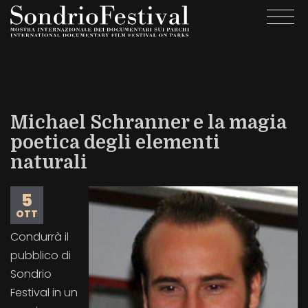
Salta
Togg
al
navi
contenuto
principale
Michael Schranner e la magia
poetica degli elementi
naturali
5
OTT
Condurrà il
pubblico di
Sondrio
Festival in un