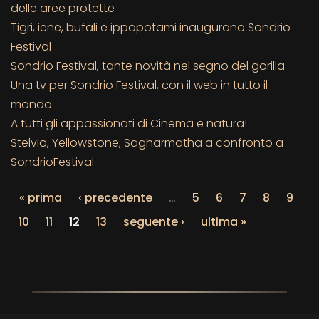
delle aree protette
Tigri, iene, bufali e ippopotami inaugurano Sondrio
Festival
Sondrio Festival, tante novità nel segno del gorilla
Una tv per Sondrio Festival, con il web in tutto il
mondo
A tutti gli appassionati di Cinema e natura!
Stelvio, Yellowstone, Sagharmatha a confronto a
SondrioFestival
« prima
‹ precedente
…
5
6
7
8
9
10
11
12
13
seguente ›
ultima »