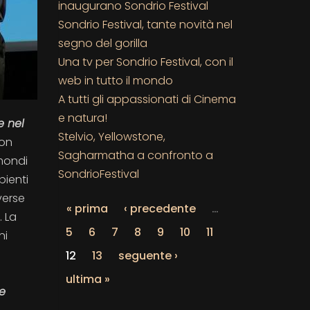
inaugurano Sondrio Festival
Sondrio Festival, tante novità nel
segno del gorilla
Una tv per Sondrio Festival, con il
web in tutto il mondo
A tutti gli appassionati di Cinema
e natura!
e nel
Stelvio, Yellowstone,
con
Sagharmatha a confronto a
 mondi
SondrioFestival
bienti
verse
« prima
‹ precedente
…
. La
5
6
7
8
9
10
11
ni
12
13
seguente ›
ultima »
me