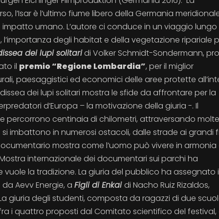
Jürgen Eichinger Filmproduktion (Germania 2016). La
so, l’Isar è l’ultimo fiume libero della Germania meridional
impatto umano. L’autore ci conduce in un viaggio lungo l
, l’importanza degli habitat e della vegetazione ripariale p
dissea dei lupi solitari
di Volker Schmidt-Sondermann, pr
to il
premio “Regione Lombardia”
, per il miglior
urali, paesaggistici ed economici delle aree protette all’in
dissea dei lupi solitari mostra le sfide da affrontare per la
predatori d’Europa – la motivazione della giuria -. Il
che percorrono centinaia di chilometri, attraversando molt
i si imbattono in numerosi ostacoli, dalle strade ai grandi f
 Il documentario mostra come l’uomo può vivere in armonia 
 Mostra internazionale dei documentari sui parchi ha
uole la tradizione. La giuria del pubblico ha assegnato i
o da Aevv Energie, a
Figli di Enkai
di Nacho Ruiz Rizaldos,
a giuria degli studenti, composta da ragazzi di due scuo
fra i quattro proposti dal Comitato scientifico del festival,