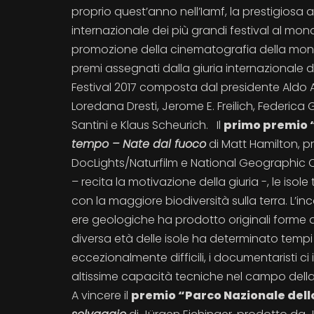
proprio quest’anno nell’Iamf, la prestigiosa
internazionale dei più grandi festival al mon
promozione della cinematografia della mon
premi assegnati dalla giuria internazionale d
Festival 2017 composta dal presidente Aldo 
Loredana Dresti, Jerome E. Freilich, Federica G
Santini e Klaus Scheurich. Il
primo premio “
tempo – Nate dal fuoco
di Matt Hamilton, p
DocLights/Naturfilm e National Geographic Ch
– recita la motivazione della giuria -, le iso
con la maggiore biodiversità sulla terra. L’inc
ere geologiche ha prodotto originali forme d
diversa età delle isole ha determinato tempi 
eccezionalmente difficili, i documentaristi c
altissime capacità tecniche nel campo della
A vincere il
premio “Parco Nazionale dello