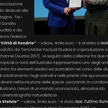
 associazione
do dedicati alla
tagna. Tre i
i Sondrio
Audisio e da
ironi, Federico
Città di Sondrio”
– valore, 4mila euro – è andato a
Isol
rodotto da Terra Mater Factual Studios in coproduzione 
annel (Austria 2017). «A seguito della collisione fra due
le tropicali a nord dell’Australia rappresentano uno degli am
ontro fra elementi asiatici ed australiani nel corso delle di
i adattamento negli animali e nelle piante che qui vivono
diversi nell’evoluzione delle specie. Lavorando in condizio
i illustrano i tesori di un mondo sconosciuto, dimostrando
 cinematografia naturalistica».
 Stelvio”
– valore, 3mila euro – è stato
Isar, l’ultimo fiu