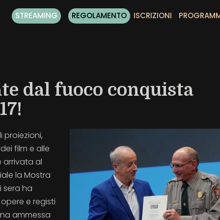
STREAMING
REGOLAMENTO
ISCRIZIONI
PROGRAM
ate dal fuoco conquista
17!
i proiezioni,
dei film e alle
 arrivata al
iale la Mostra
i sera ha
 opere e registi
segna ammessa