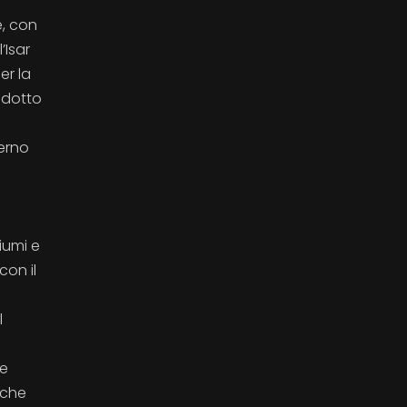
e, con
’Isar
er la
odotto
terno
e
iumi e
con il
l
le
 che