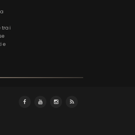
La
tra i
se
i e