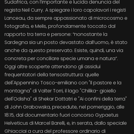
Sudafrica, con l’importante e lucida denuncia del
regista Neil Curry. A spiegare i loro capolavori i registi
Lanceau, da sempre appassionato di microcosmo e
fotografia, e Melis, profondamente toccato dal
rapporto tra terra e persone: “nonostante la
Sardegna sia un posto devastato dall’uomo, è stato
anche da questo preservato. Esiste, quindi, una via
concreta per conciliare specie umana e natura”.
Oggi altre scoperte attendono gli assidui
frequentatori della tensostruttura: quelle
dell'Appennino Tosco-emiliano con "Il pastore e la
montagna" di Valter Torri, il lago "Chilika- gioiello
dell'Odisha" di Shekar Dattatri e "Ai confini della terra"
di John Grabowska, precedute, nel pomeriggio, alle
18.15, dal documentario fuori concorso Gypaetus
Helveticus di Marcel Barelli, e, in serata, dallo speciale
Ghiacciai a cura del professore ordinario di