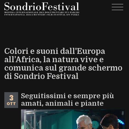
Salta
Togg
al
navi
contenuto
principale
Colori e suoni dall'Europa
all’Africa, la natura vive e
comunica sul grande schermo
di Sondrio Festival
Seguitissimi e sempre più
3
amati, animali e piante
OTT