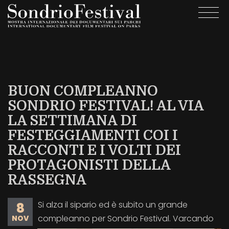
Salta
Togg
al
navi
contenuto
principale
BUON COMPLEANNO
SONDRIO FESTIVAL! AL VIA
LA SETTIMANA DI
FESTEGGIAMENTI COI I
RACCONTI E I VOLTI DEI
PROTAGONISTI DELLA
RASSEGNA
Si alza il sipario ed è subito un grande
8
compleanno per Sondrio Festival. Varcando
NOV